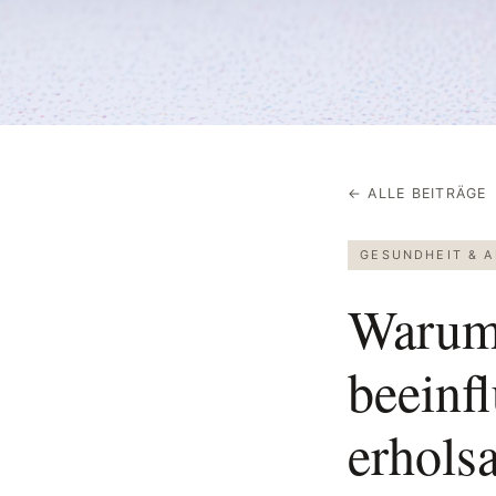
← ALLE BEITRÄGE
GESUNDHEIT & A
Warum 
beeinf
erhols